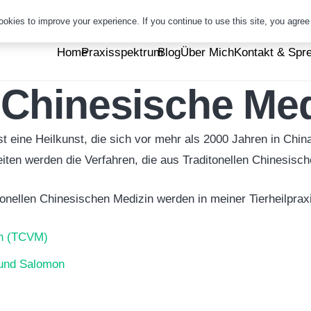
info@ganzheitliche-tierheilkunde.com
0172 72 07 981
okies to improve your experience. If you continue to use this site, you agree w
Home
Praxisspektrum
Blog
Über Mich
Kontakt & Spr
e Chinesische Me
t eine Heilkunst, die sich vor mehr als 2000 Jahren in Chin
iten werden die Verfahren, die aus Traditonellen Chinesisc
tionellen Chinesischen Medizin werden in meiner Tierheilpra
in (TCVM)
und Salomon