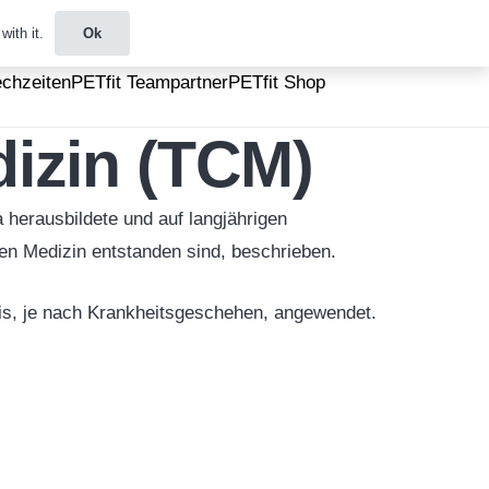
ith it.
Ok
echzeiten
PETfit Teampartner
PETfit Shop
dizin (TCM)
a herausbildete und auf langjährigen
hen Medizin entstanden sind, beschrieben.
xis, je nach Krankheitsgeschehen, angewendet.